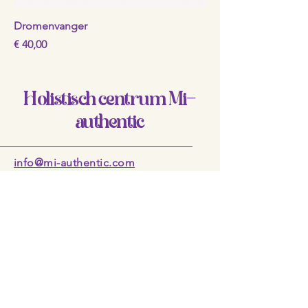
Dromenvanger
Prijs
€ 40,00
Holistisch centrum Mi-
authentic
info@mi-authentic.com
Venlo, Nederland
Privacybeleid
Disclaimer
Toegankelijkheidsverklaring
Algemene voorwaarden
Terugbetaalbeleid