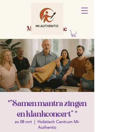
Holistisch
centrum
Mi-Authentic
*"Samen mantra zingen
en klankconcert" *
zo 08 mrt
  |  
Holistisch Centrum Mi-
Authentic