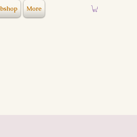
bshop
More