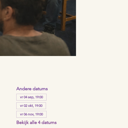
Andere datums
vr 04 sep, 19:00
vr 02 okt, 19:00
vr 06 nov, 19:00
Bekijk alle 4 datums