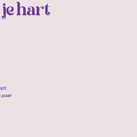
e hart
opt.
 paar