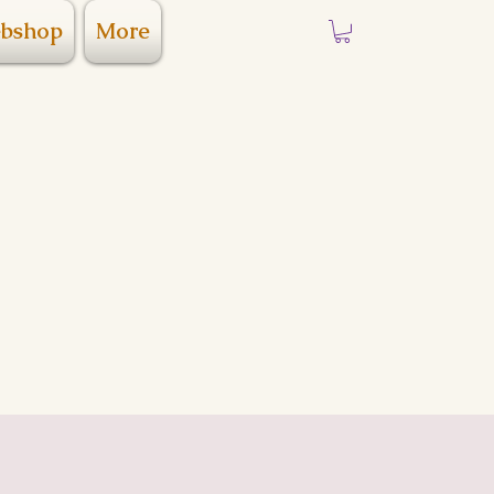
bshop
More