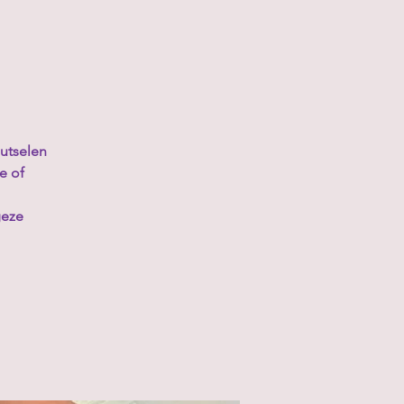
nutselen
e of
geze