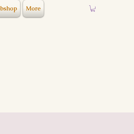
bshop
More