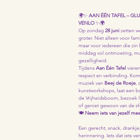
🌍✨ 
AAN ÉÉN TAFEL – GLU
VENLO
 ✨🌍
Op zondag 
28 juni
 zetten w
groter. Niet alleen voor fami
maar voor iedereen die zin 
middag vol ontmoeting, muzi
gezelligheid.
Tijdens 
Aan Één Tafel
 vieren
respect en verbinding. Kom l
muziek van 
Beej de Roeje
,
kunstworkshops, laat een b
de Vrijheidsboom, bezoek 
of geniet gewoon van de sf
🍽️ 
Neem iets van jezelf me
Een gerecht, snack, drankje,
herinnering. Iets dat iets ver