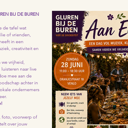
REN BIJ DE BUREN 
e de tafel wat 
lie of vrienden, 
heeft in een 
ek, creativiteit en 
 we vrijheid, 
uisteren naar live 
 doe mee aan de 
oodschap achter in 
lokale ondernemers 
eer.
e!
 foto, voorwerp of 
telt over jouw 