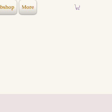
bshop
More