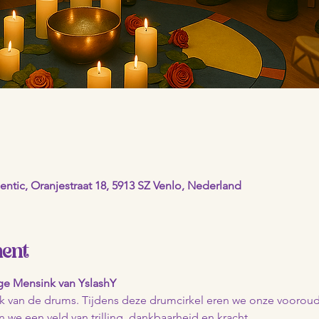
ntic, Oranjestraat 18, 5913 SZ Venlo, Nederland
ment
e Mensink van YslashY
nk van de drums. Tijdens deze drumcirkel eren we onze voorou
we een veld van trilling, dankbaarheid en kracht.