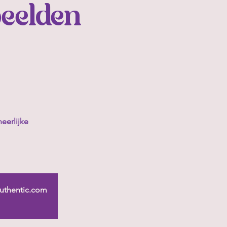
beelden
heerlijke
-authentic.com