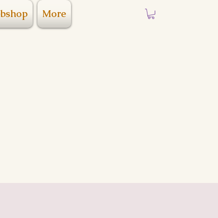
bshop
More